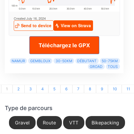
Téléchargez le GPX
NAMUR
GEMBLOUX
30-50KM
DÉBUTANT
50-75KM
GROAD
TOUS
1
2
3
4
5
6
7
8
9
10
11
Type de parcours
Gravel
Route
VTT
Bikepacking