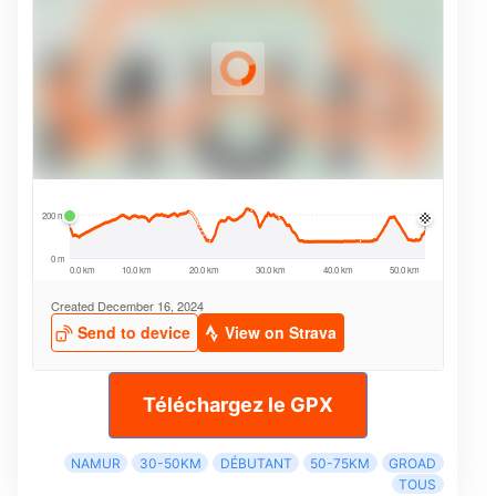
Téléchargez le GPX
NAMUR
30-50KM
DÉBUTANT
50-75KM
GROAD
TOUS