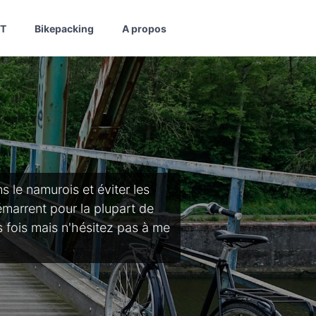
T
Bikepacking
A propos
s le namurois et éviter les
marrent pour la plupart de
s fois mais n'hésitez pas à me