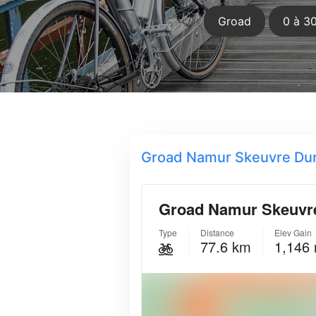
Groad
0 à 3
Groad Namur Skeuvre Durn