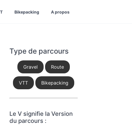
T
Bikepacking
A propos
Type de parcours
Gravel
Route
VTT
Bikepacking
Le V signifie la Version
du parcours :