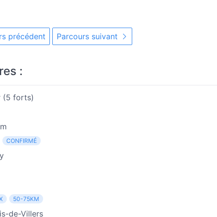
s précédent
Parcours suivant
res :
(5 forts)
km
CONFIRMÉ
y
X
50-75KM
s-de-Villers