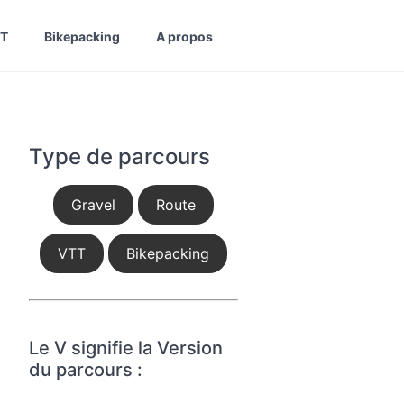
T
Bikepacking
A propos
Type de parcours
Gravel
Route
VTT
Bikepacking
Le V signifie la Version
du parcours :