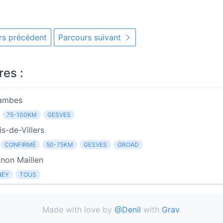
s précédent
Parcours suivant
res :
Jambes
75-100KM
GESVES
s-de-Villers
CONFIRMÉ
50-75KM
GESVES
GROAD
non Maillen
NEY
TOUS
Made with love by
@Denil
with
Grav
.