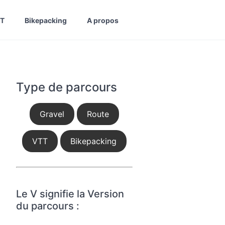
T
Bikepacking
A propos
Type de parcours
Gravel
Route
VTT
Bikepacking
Le V signifie la Version
du parcours :