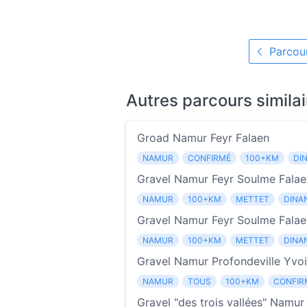
Parcour
Autres parcours similai
Groad Namur Feyr Falaen
NAMUR
CONFIRMÉ
100+KM
DI
Gravel Namur Feyr Soulme Falae
NAMUR
100+KM
METTET
DINA
Gravel Namur Feyr Soulme Falaen
NAMUR
100+KM
METTET
DINA
Gravel Namur Profondeville Yvoi
NAMUR
TOUS
100+KM
CONFIR
Gravel "des trois vallées" Namu