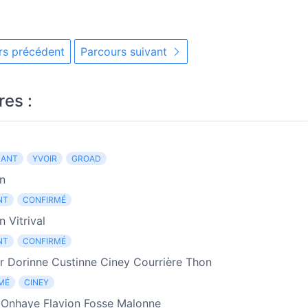
s précédent
Parcours suivant
res :
NANT
YVOIR
GROAD
n
NT
CONFIRMÉ
 Vitrival
NT
CONFIRMÉ
r Dorinne Custinne Ciney Courrière Thon
MÉ
CINEY
r Onhaye Flavion Fosse Malonne