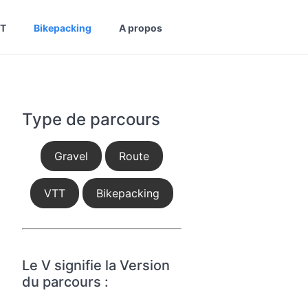
T
Bikepacking
A propos
Type de parcours
Gravel
Route
VTT
Bikepacking
Le V signifie la Version
du parcours :