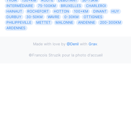
YVOIR
130+KM
ROUTE
DÉBUTANT
50-75KM
INTERMÉDIAIRE
75-100KM
BRUXELLES
CHARLEROI
HAINAUT
ROCHEFORT
HOTTON
100+KM
DINANT
HUY
DURBUY
30-50KM
WAVRE
0-30KM
OTTIGNIES
PHILIPPEVILLE
METTET
MALONNE
ANDENNE
200-300KM
ARDENNES
Made with love by
@Denil
with
Grav
.
©Francois Struzik pour la photo d'accueil