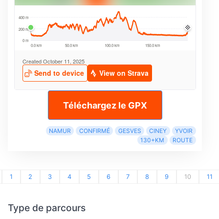
Téléchargez le GPX
NAMUR
CONFIRMÉ
GESVES
CINEY
YVOIR
130+KM
ROUTE
1
2
3
4
5
6
7
8
9
10
11
Type de parcours